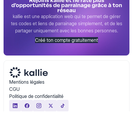
Rejoins kallie et ne rate plus
d’opportunités de parrainage grâce à ton
réseau
kallie est une application web qui te permet de gérer
tes codes et liens de parrainage simplement, et de les
partager uniquement avec les bonnes personnes.
Créé ton compte gratuitement
Mentions légales
CGU
Politique de confidentialité
© 2026 kallie — Tous droits réservés
Site réalisé avec 💜 par
Studio Undefined