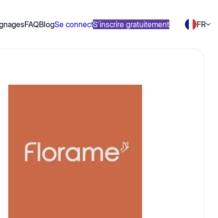
gnages
FAQ
Blog
Se connecter
S'inscrire gratuitement
FR