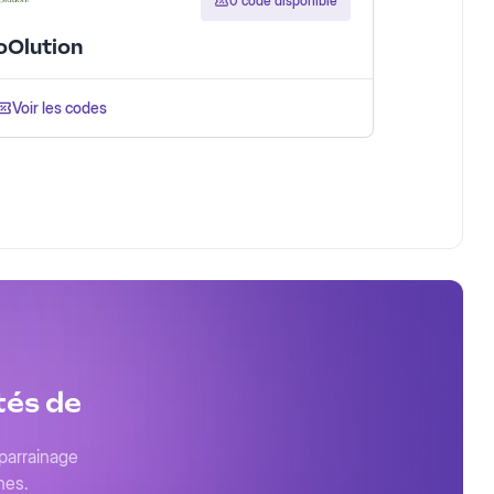
0 code disponible
oOlution
Voir les codes
tés de
 parrainage
nes.