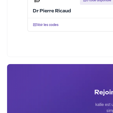
0 code disponible
Dr Pierre Ricaud
Voir les codes
Rejoi
kallie est
sim