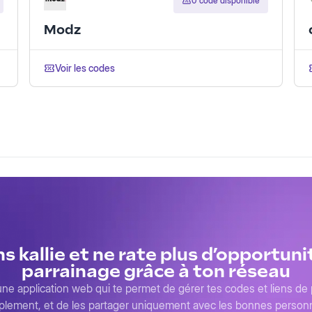
0 code disponible
Modz
Voir les codes
ns kallie et ne rate plus d’opportuni
parrainage grâce à ton réseau
 une application web qui te permet de gérer tes codes et liens de
plement, et de les partager uniquement avec les bonnes person