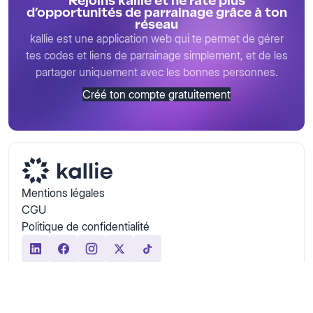
Rejoins kallie et ne rate plus
d’opportunités de parrainage grâce à ton
réseau
kallie est une application web qui te permet de gérer
tes codes et liens de parrainage simplement, et de les
partager uniquement avec les bonnes personnes.
Créé ton compte gratuitement
Mentions légales
CGU
Politique de confidentialité
© 2026 kallie — Tous droits réservés
Site réalisé avec 💜 par
Studio Undefined