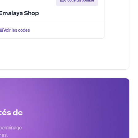
0 code disponible
Emalaya Shop
Voir les codes
tés de
 parrainage
nes.