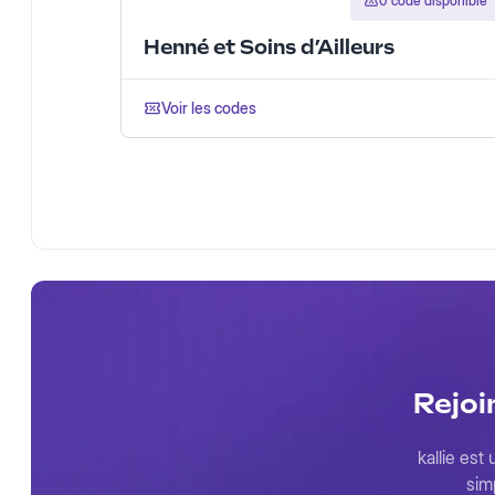
0 code disponible
Henné et Soins d’Ailleurs
Voir les codes
Rejoi
kallie est
sim