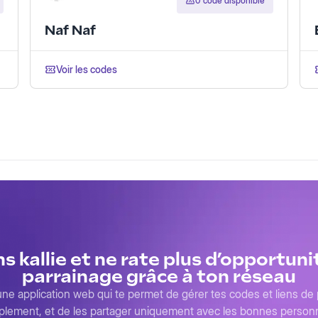
0 code disponible
Naf Naf
Voir les codes
ns kallie et ne rate plus d’opportuni
parrainage grâce à ton réseau
 une application web qui te permet de gérer tes codes et liens de
plement, et de les partager uniquement avec les bonnes person