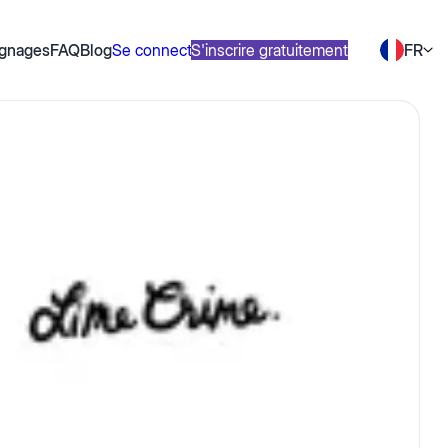
gnages
FAQ
Blog
Se connecter
S'inscrire gratuitement
FR