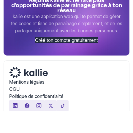
Rejoins kallie et ne rate plus
d’opportunités de parrainage grâce à ton
réseau
kallie est une application web qui te permet de gérer
tes codes et liens de parrainage simplement, et de les
partager uniquement avec les bonnes personnes.
Créé ton compte gratuitement
Mentions légales
CGU
Politique de confidentialité
© 2026 kallie — Tous droits réservés
Site réalisé avec 💜 par
Studio Undefined